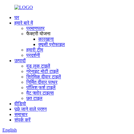
घर
हमारे बारे में
प्रमाणपत्र
फैक्टरी योजना
कारखाना
क्यूसी प्रोफाइल
हमारी टीम
प्रदर्शनी
उत्पादों
वुड लुक टाइलें
ग्रेनाइट मोटी टाइलें
सिरेमिक दीवार टाइलें
निर्मित दीवार पत्थर
पॉलिश फर्श टाइलें
मैट फ्लोर टाइल्स
छत टाइल
वीडियो
पूछे जाने वाले प्रश्न
समाचार
संपर्क करें
English