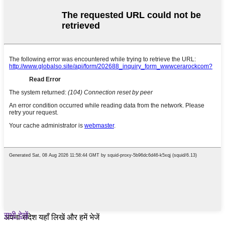
सभी देखें
अपना संदेश यहाँ लिखें और हमें भेजें