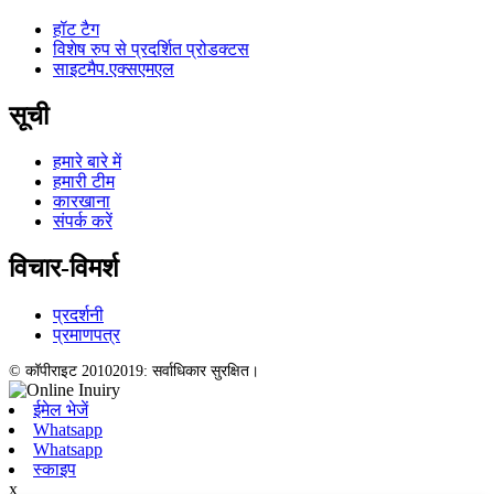
हॉट टैग
विशेष रुप से प्रदर्शित प्रोडक्टस
साइटमैप.एक्सएमएल
सूची
हमारे बारे में
हमारी टीम
कारखाना
संपर्क करें
विचार-विमर्श
प्रदर्शनी
प्रमाणपत्र
© कॉपीराइट 20102019: सर्वाधिकार सुरक्षित।
ईमेल भेजें
Whatsapp
Whatsapp
स्काइप
x